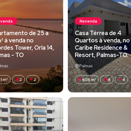
evenda
Revenda
rtamento de 25 a
Casa Térrea de 4
² à venda no
Quartos à venda, no
rdes Tower, Orla 14,
Caribe Residence &
mas - TO
Resort, Palmas-TO.
lmas
Palmas
1 m²
2
2
605 m²
4
4