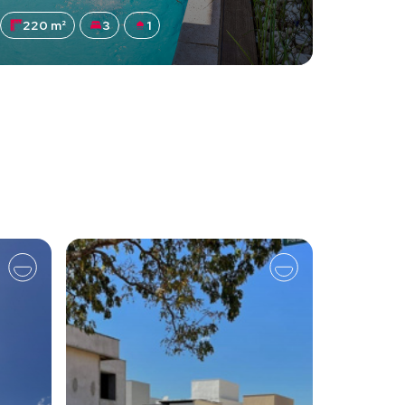
220 m²
3
1
61 m²