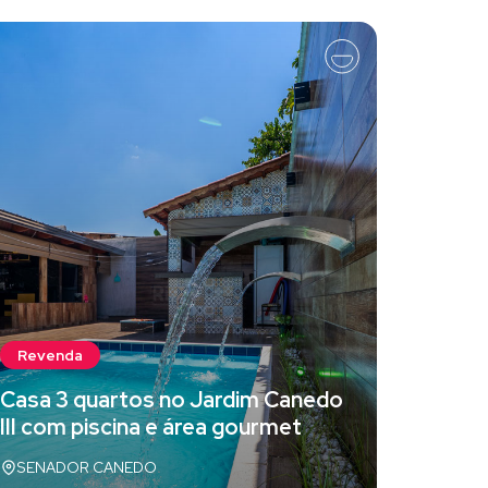
Reven
Revenda
Aparta
Casa 3 quartos no Jardim Canedo
venda 
III com piscina e área gourmet
Palmas
SENADOR CANEDO
Palmas