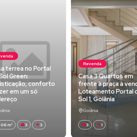
evenda
Revenda
a térrea no Portal
Sol Green:
Casa 3 Quartos em
isticação, conforto
frente à praça à ven
azer em um só
Loteamento Portal 
dereço
Sol 1, Goiânia
iânia
Goiânia
06 m²
3
3
3
1