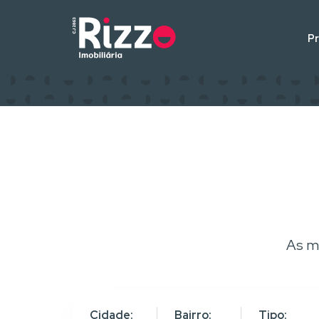
P
As m
Cidade:
Bairro:
Tipo: