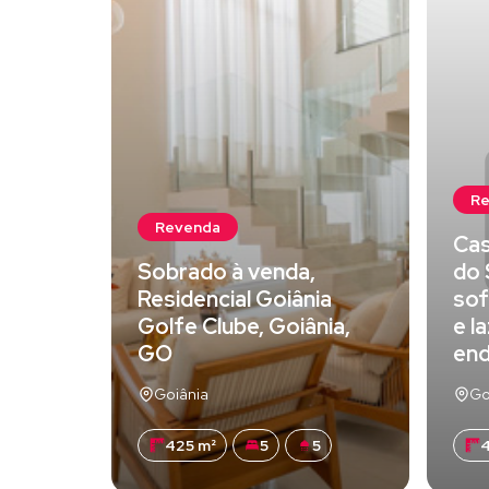
R
Revenda
Cas
Sobrado à venda,
do 
Residencial Goiânia
sof
Golfe Clube, Goiânia,
e l
GO
en
Goiânia
Go
425 m²
5
5
4