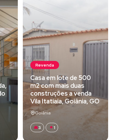
Revenda
Casa em lote de 500
da,
m2 com mais duas
do
construções a venda
Vila Itatiaia, Goiânia, GO
Goiânia
3
1