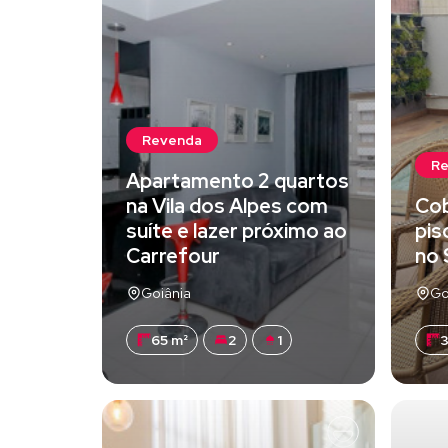
Revenda
R
Apartamento 2 quartos
na Vila dos Alpes com
Cob
suíte e lazer próximo ao
pis
Carrefour
no 
Goiânia
Go
65 m²
2
1
3