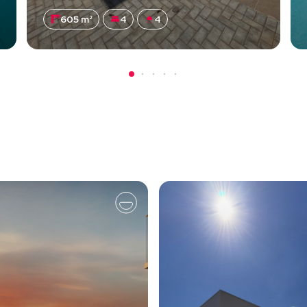
605 m²
4
4