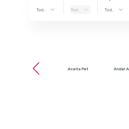
Todas as Cidades
Todos os bairros
Todos os Ti
Aceita Pet
Andar A