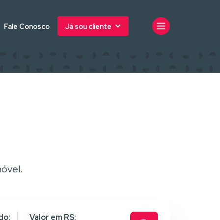
Fale Conosco
Já sou cliente
óvel.
do:
Valor em R$: