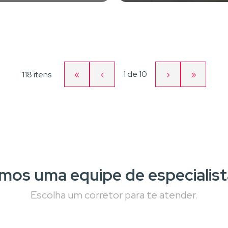
«
‹
Página
›
»
1
de
10
118 itens
Primeira
Página
Próxima
Última
atual
página
anterior
página
página
mos uma equipe de especialist
Escolha um corretor para te atender.