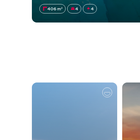
406 m²
4
4