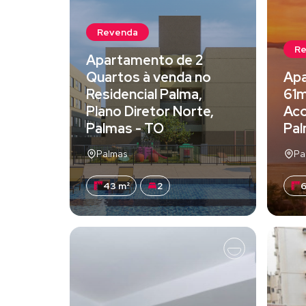
Revenda
R
Apartamento de 2
Quartos à venda no
Apa
Residencial Palma,
61m
Plano Diretor Norte,
Aco
Palmas - TO
Pal
Palmas
Pa
43 m²
2
6