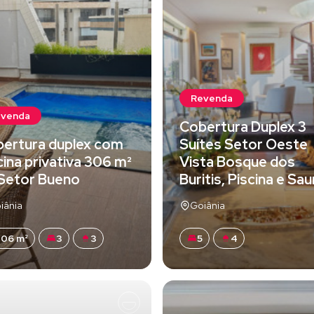
Revenda
evenda
Cobertura Duplex 3
ertura duplex com
Suítes Setor Oeste
cina privativa 306 m²
Vista Bosque dos
Setor Bueno
Buritis, Piscina e Sa
iânia
Goiânia
06 m²
3
3
5
4