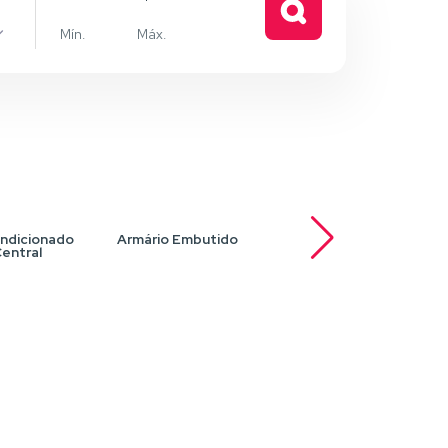
e
ndicionado
Armário Embutido
Armários planejados
Ar
entral
na cozinha