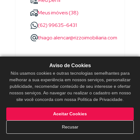
Meu perfil
Meus imóveis (38)
(62) 99635-6431
thiago.alencar@rizzoimobiliaria.com
Aviso de Cookies
Nós usamos cookies e outras tecnologias semelhantes para
melhorar a sua experiência em nossos serviços, personalizar
publicidade, recomendar conteúdo de seu interesse e ofertar
nossos serviços. Ao navegar ou realizar o cadastro em nosso
site você concorda com nossa Política de Privacidade.
Aceitar Cookies
Recusar
WANDERSON
SOARES