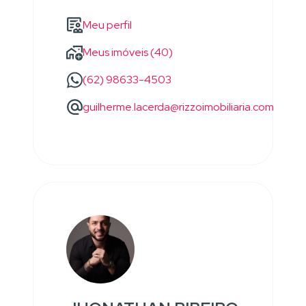
Meu perfil
Meus imóveis (40)
(62) 98633-4503
guilherme.lacerda@rizzoimobiliaria.com