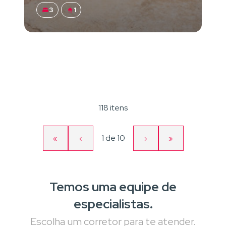
3
1
118 itens
Página
1
de
10
«
‹
›
»
Primeira
Página
Próxima
Última
atual
página
anterior
página
página
Temos uma equipe de
especialistas.
Escolha um corretor para te atender.