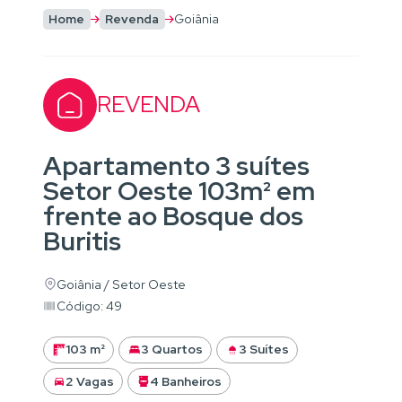
Home
Revenda
Goiânia
REVENDA
Apartamento 3 suítes
Setor Oeste 103m² em
frente ao Bosque dos
Buritis
Goiânia / Setor Oeste
Código: 49
103 m²
3 Quartos
3 Suítes
2 Vagas
4 Banheiros