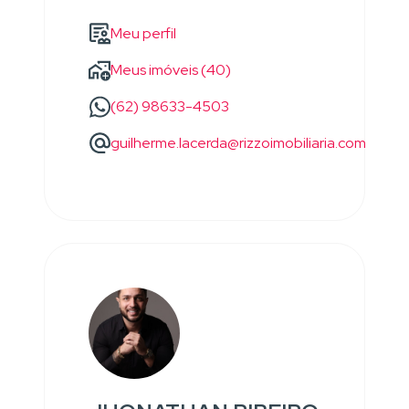
Meu perfil
Meus imóveis (40)
(62) 98633-4503
guilherme.lacerda@rizzoimobiliaria.com