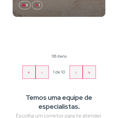
3
1
118 itens
Página
1
de
10
«
‹
›
»
Primeira
Página
Próxima
Última
atual
página
anterior
página
página
Temos uma equipe de
especialistas.
Escolha um corretor para te atender.