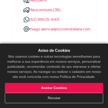
Meu perfil
Meus imóveis (38)
(62) 99635-6431
thiago.alencar@rizzoimobiliaria.com
Aviso de Cookies
Nós usamos cookies e outras tecnologias semelhantes para
melhorar a sua experiência em nossos serviços, personalizar
publicidade, recomendar conteúdo de seu interesse e ofertar
nossos serviços. Ao navegar ou realizar o cadastro em nosso
site você concorda com nossa Política de Privacidade.
Aceitar Cookies
Recusar
WANDERSON
SOARES