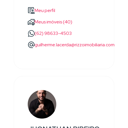
Meu perfil
Meus imóveis (40)
(62) 98633-4503
guilherme.lacerda@rizzoimobiliaria.com