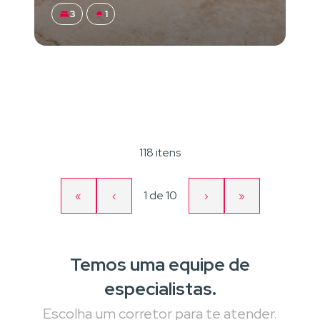
3
1
118 itens
Página
1
de
10
«
‹
›
»
Primeira
Página
Próxima
Última
atual
página
anterior
página
página
Temos uma equipe de
especialistas.
Escolha um corretor para te atender.