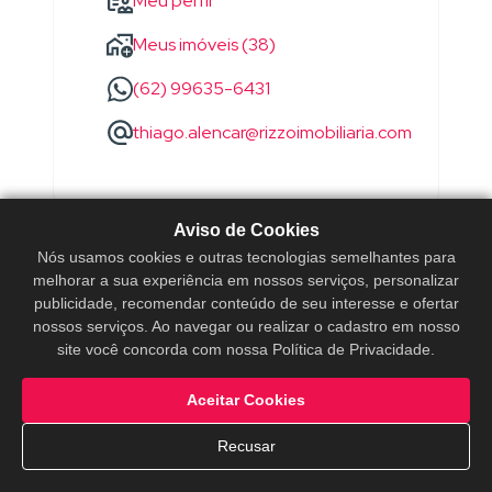
Meu perfil
Meus imóveis (38)
(62) 99635-6431
thiago.alencar@rizzoimobiliaria.com
Aviso de Cookies
Nós usamos cookies e outras tecnologias semelhantes para
melhorar a sua experiência em nossos serviços, personalizar
publicidade, recomendar conteúdo de seu interesse e ofertar
nossos serviços. Ao navegar ou realizar o cadastro em nosso
site você concorda com nossa Política de Privacidade.
Aceitar Cookies
Recusar
WANDERSON
SOARES