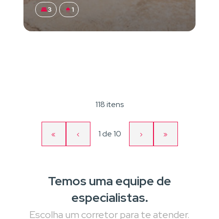
3
1
118 itens
Página
1
de
10
«
‹
›
»
Primeira
Página
Próxima
Última
atual
página
anterior
página
página
Temos uma equipe de
especialistas.
Escolha um corretor para te atender.