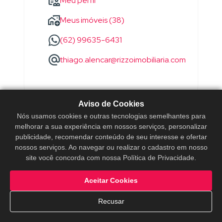
Meu perfil
Meus imóveis (38)
(62) 99635-6431
thiago.alencar@rizzoimobiliaria.com
Aviso de Cookies
Nós usamos cookies e outras tecnologias semelhantes para
melhorar a sua experiência em nossos serviços, personalizar
publicidade, recomendar conteúdo de seu interesse e ofertar
nossos serviços. Ao navegar ou realizar o cadastro em nosso
site você concorda com nossa Política de Privacidade.
Aceitar Cookies
Recusar
WANDERSON
SOARES