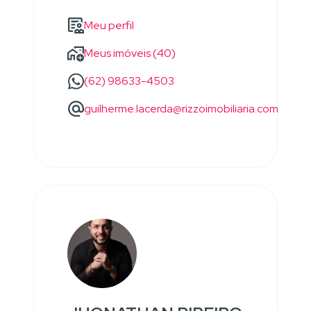
Meu perfil
Meus imóveis (40)
(62) 98633-4503
guilherme.lacerda@rizzoimobiliaria.com