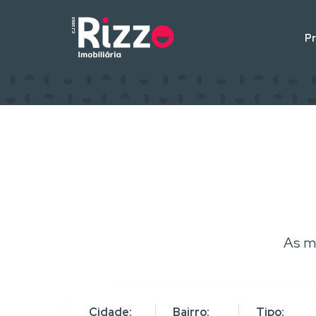
P
As m
Cidade:
Bairro:
Tipo: