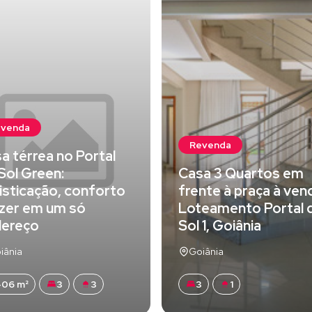
evenda
Revenda
a térrea no Portal
Sol Green:
Casa 3 Quartos em
isticação, conforto
frente à praça à ven
azer em um só
Loteamento Portal 
dereço
Sol 1, Goiânia
iânia
Goiânia
06 m²
3
3
3
1