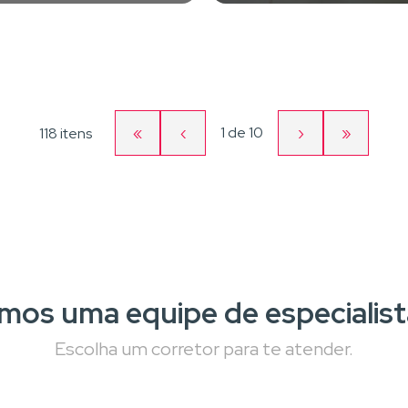
«
‹
Página
›
»
1
de
10
118 itens
Primeira
Página
Próxima
Última
atual
página
anterior
página
página
mos uma equipe de especialist
Escolha um corretor para te atender.