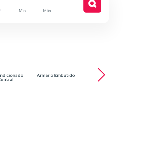
e
ndicionado
Armário Embutido
Armários planejados
Ar
entral
na cozinha