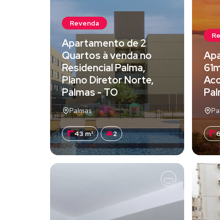
Revenda
R
Apartamento de 2
Quartos à venda no
Apa
Residencial Palma,
61m
Plano Diretor Norte,
Aco
Palmas - TO
Pal
Palmas
Pa
43 m²
2
6