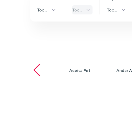
Todas as Cidades
Todos os bairros
Todos os Ti
Aceita Pet
Andar A