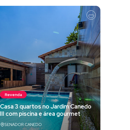
Reven
Revenda
Aparta
Casa 3 quartos no Jardim Canedo
venda 
III com piscina e área gourmet
Palmas
SENADOR CANEDO
Palmas