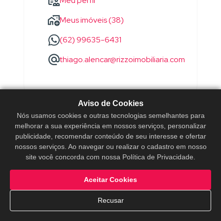
Meu perfil
Meus imóveis (38)
(62) 99635-6431
thiago.alencar@rizzoimobiliaria.com
Aviso de Cookies
Nós usamos cookies e outras tecnologias semelhantes para
melhorar a sua experiência em nossos serviços, personalizar
publicidade, recomendar conteúdo de seu interesse e ofertar
nossos serviços. Ao navegar ou realizar o cadastro em nosso
site você concorda com nossa Política de Privacidade.
Aceitar Cookies
Recusar
WANDERSON
SOARES