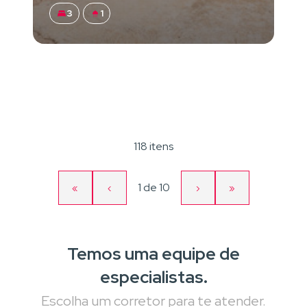
3
1
118 itens
Página
1
de
10
«
‹
›
»
Primeira
Página
Próxima
Última
atual
página
anterior
página
página
Temos uma equipe de
especialistas.
Escolha um corretor para te atender.