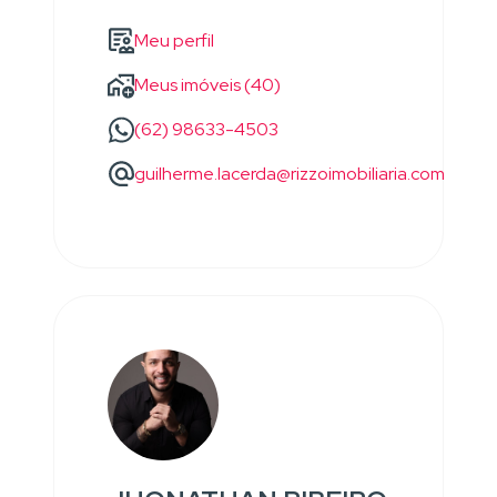
Meu perfil
Meus imóveis (40)
(62) 98633-4503
guilherme.lacerda@rizzoimobiliaria.com