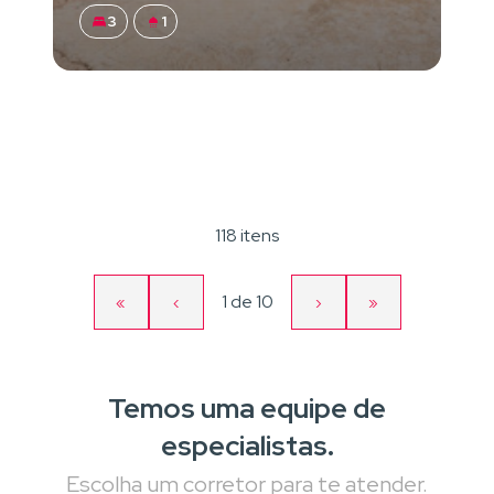
3
1
118 itens
Página
1
de
10
«
‹
›
»
Primeira
Página
Próxima
Última
atual
página
anterior
página
página
Temos uma equipe de
especialistas.
Escolha um corretor para te atender.