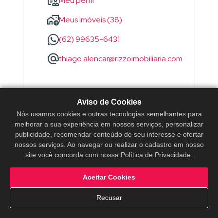
Meu perfil
Meus imóveis (38)
(62) 99635-6431
thiago.alencar@rizzoimobiliaria.com
Aviso de Cookies
Nós usamos cookies e outras tecnologias semelhantes para
melhorar a sua experiência em nossos serviços, personalizar
publicidade, recomendar conteúdo de seu interesse e ofertar
nossos serviços. Ao navegar ou realizar o cadastro em nosso
site você concorda com nossa Política de Privacidade.
Aceitar Cookies
Recusar
WANDERSON
SOARES