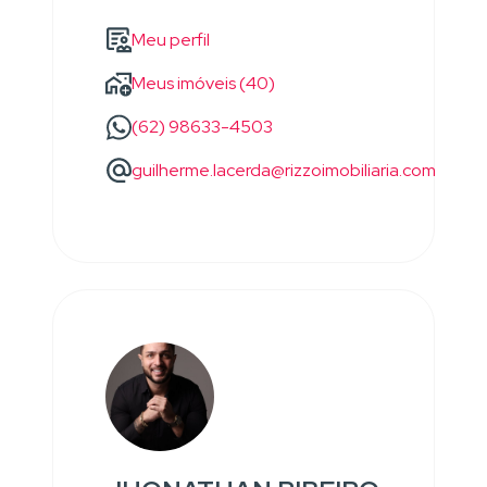
Meu perfil
Meus imóveis (40)
(62) 98633-4503
guilherme.lacerda@rizzoimobiliaria.com