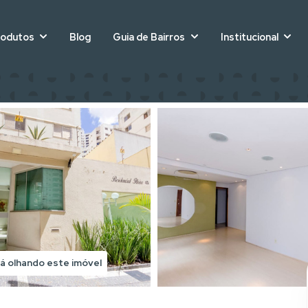
rodutos
Blog
Guia de Bairros
Institucional
á olhando este imóvel