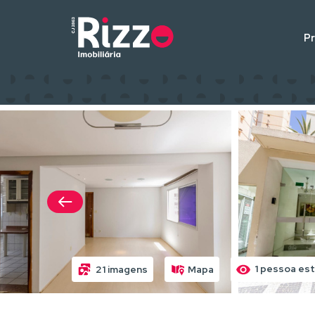
P
1 pessoa est
21 imagens
Mapa