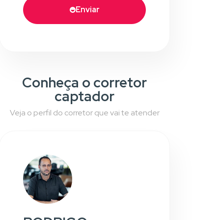
Enviar
Conheça o corretor
captador
Veja o perfil do corretor que vai te atender