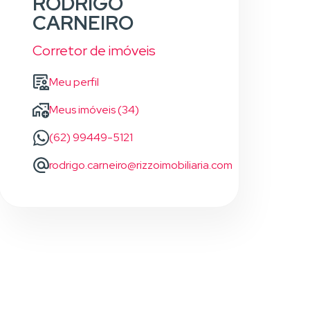
RODRIGO
CARNEIRO
Corretor de imóveis
Meu perfil
Meus imóveis (34)
(62) 99449-5121
rodrigo.carneiro@rizzoimobiliaria.com