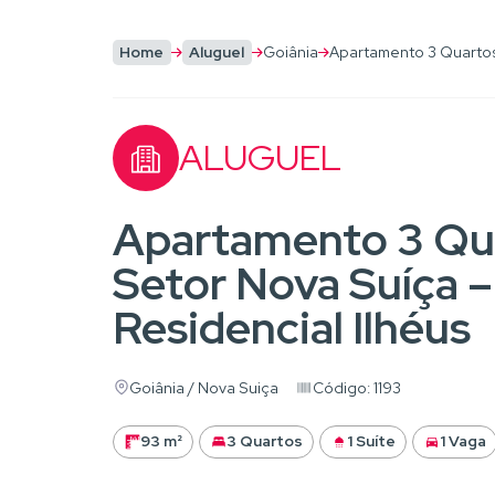
Home
Aluguel
Goiânia
Apartamento 3 Quartos 
ALUGUEL
Apartamento 3 Qua
Setor Nova Suíça 
Residencial Ilhéus
Goiânia / Nova Suiça
Código: 1193
93 m²
3 Quartos
1 Suíte
1 Vaga