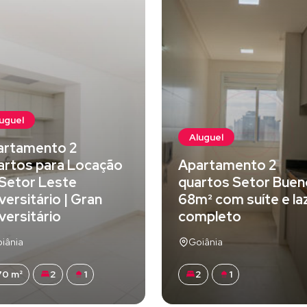
uguel
Aluguel
artamento 2
artos para Locação
Apartamento 2
Setor Leste
quartos Setor Buen
versitário | Gran
68m² com suíte e la
versitário
completo
iânia
Goiânia
70 m²
2
1
2
1