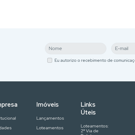
Eu autorizo o recebimento de comunicaç
presa
Imóveis
Links
Úteis
itucional
Lançamentos
Loteamentos:
dades
Loteamentos
2ª Via de