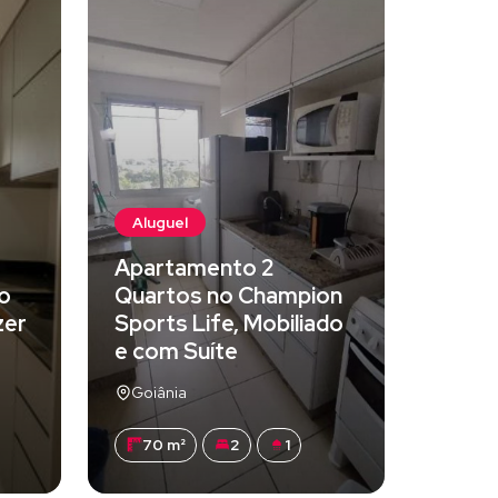
Aluguel
Apartamento 2
o
Quartos no Champion
zer
Sports Life, Mobiliado
e com Suíte
Goiânia
70 m²
2
1