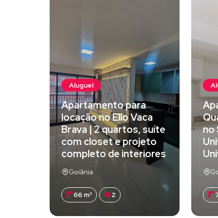
Aluguel
Al
Apartamento para
Ap
locação no Ello Vaca
Qu
Brava | 2 quartos, suíte
no 
com closet e projeto
Uni
completo de interiores
Uni
Goiânia
Go
66 m²
2