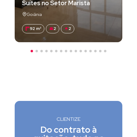
Suítes no Setor Marista
Goiânia
92 m²
2
2
CLIENTIZE
Do contrato à