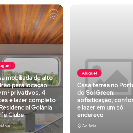
uguel
Aluguel
a mobiliada de alto
rão para locação
Casa térrea no Port
 m² privativos, 4
do Sol Green:
tes e lazer completo
sofisticação, confo
Residencial Goiânia
e lazer em um só
fe Clube
endereço
iânia
Goiânia