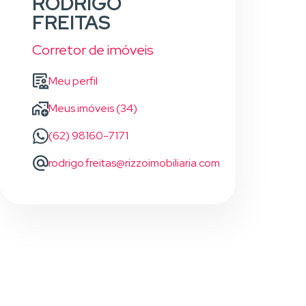
RODRIGO
FREITAS
Corretor de imóveis
Meu perfil
Meus imóveis (34)
(62) 98160-7171
rodrigo.freitas@rizzoimobiliaria.com