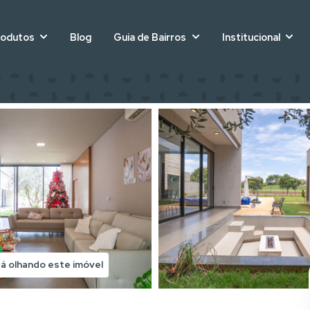
rodutos
Blog
Guia de Bairros
Institucional
á olhando este imóvel