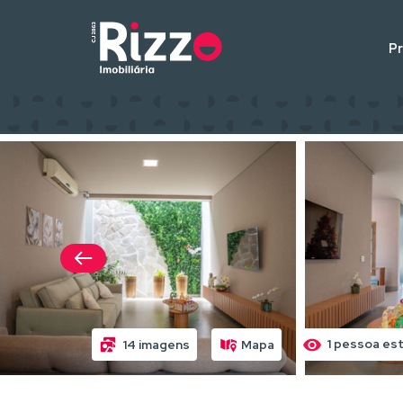
P
1 pessoa est
14 imagens
Mapa