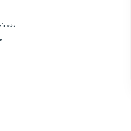
efinado
er