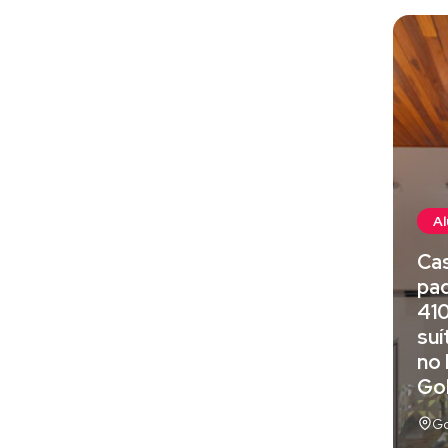
Al
Cas
pad
410
suí
no 
Gol
Go