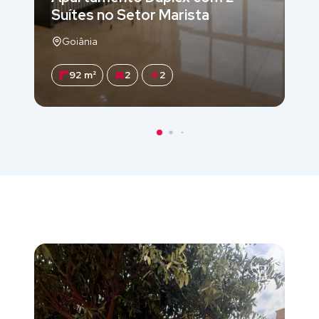
Suítes no Setor Marista
Goiânia
92 m²
2
2