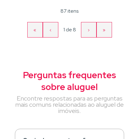
87 itens
Página
1
de
8
«
‹
›
»
Primeira
Página
Próxima
Última
atual
página
anterior
página
página
Perguntas frequentes
sobre aluguel
Encontre respostas para as perguntas
mais comuns relacionadas ao aluguel de
imóveis.