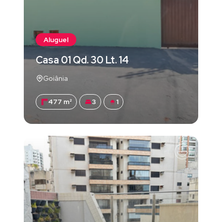
Aluguel
Casa 01 Qd. 30 Lt. 14
Goiânia
477 m²
3
1