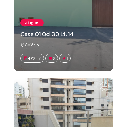
Aluguel
Casa 01 Qd. 30 Lt. 14
Goiânia
477 m²
3
1