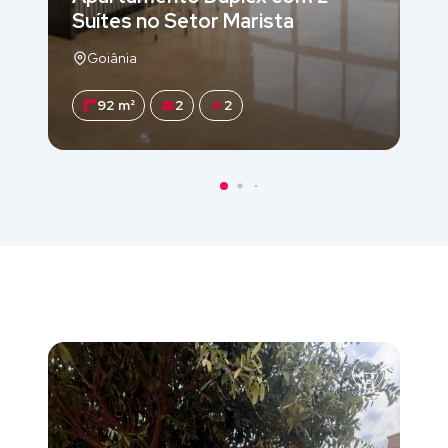
Suítes no Setor Marista
Goiânia
92 m²
2
2