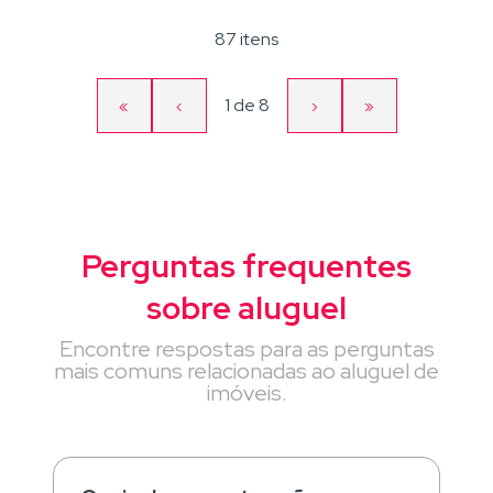
87 itens
Página
1
de
8
«
‹
›
»
Primeira
Página
Próxima
Última
atual
página
anterior
página
página
Perguntas frequentes
sobre aluguel
Encontre respostas para as perguntas
mais comuns relacionadas ao aluguel de
imóveis.