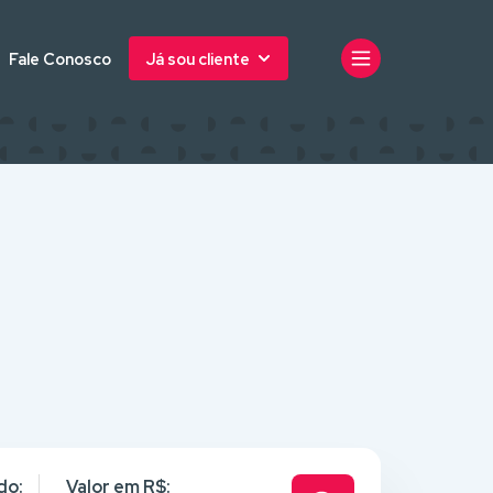
Fale Conosco
Já sou cliente
do:
Valor em R$: