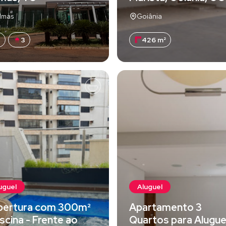
lmas
Goiânia
3
3
426 m²
uguel
Aluguel
bertura com 300m²
Apartamento 3
iscina - Frente ao
Quartos para Alugue