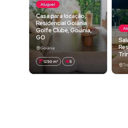
Aluguel
Casa para locação,
Residencial Goiânia
Al
Golfe Clube, Goiânia,
GO
Sal
Res
Goiânia
Tri
1250 m²
5
Tr