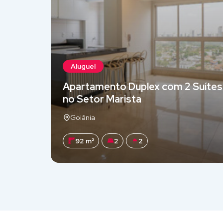
Aluguel
Apartamento Duplex com 2 Suítes
no Setor Marista
Goiânia
92 m²
2
2