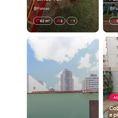
Palmas
Pa
62 m²
2
1
Al
Co
e p