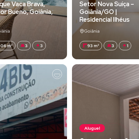
que Vaca Brava,
Setor Nova Suíça –
or Bueno, Goiânia,
Goiânia/GO |
Residencial Ilhéus
iânia
Goiânia
06 m²
3
3
93 m²
3
1
Aluguel