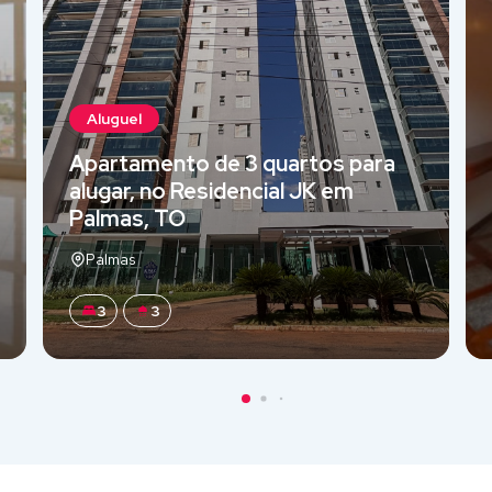
Aluguel
Apartamento de 3 quartos para
alugar, no Residencial JK em
Palmas, TO
Palmas
3
3