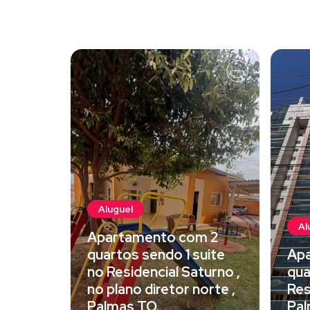
Aluguel
Al
Apartamento com 2
quartos sendo 1 suite
Apa
no Residencial Saturno ,
qua
no plano diretor norte ,
Res
Palmas TO.
Pal