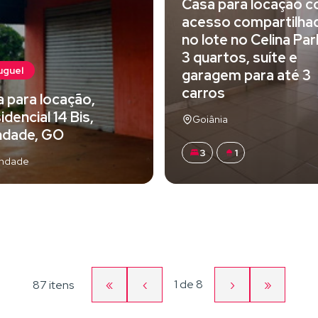
Casa para locação 
acesso compartilha
no lote no Celina Par
3 quartos, suíte e
uguel
garagem para até 3
carros
a para locação,
idencial 14 Bis,
Goiânia
ndade, GO
3
1
indade
«
‹
Página
›
»
1
de
8
87 itens
Primeira
Página
Próxima
Última