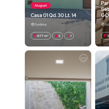
Par
Aluguel
Set
Casa 01 Qd. 30 Lt. 14
GO
Goiânia
Go
477 m²
3
1
3