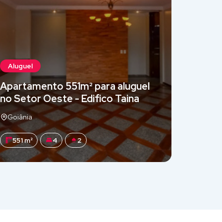
Aluguel
Alugue
Apartamento 551m² para aluguel
Aparta
no Setor Oeste - Edifico Taina
locaçã
Goiânia
Goiâni
551 m²
4
2
2