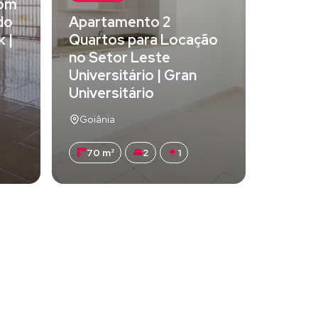
com
do
Apartamento 2
k |
Quartos para Locação
no Setor Leste
Universitário | Gran
Universitário
Goiânia
70 m²
2
1