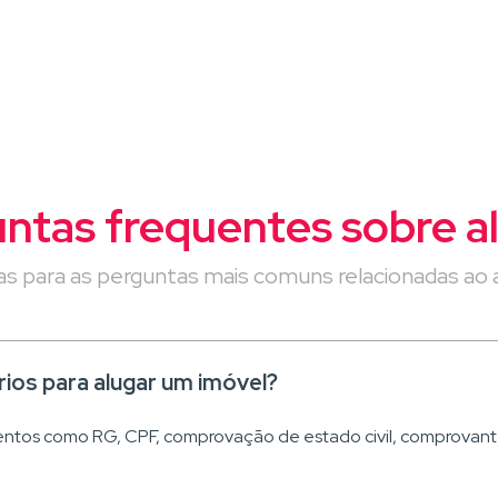
atual
página
anterior
página
página
ntas frequentes sobre a
s para as perguntas mais comuns relacionadas ao a
os para alugar um imóvel?
ntos como RG, CPF, comprovação de estado civil, comprovan