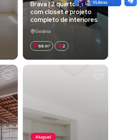
Brava | 2 quartos, suíte
com closet e projeto
completo de interiores
Goiânia
66 m²
2
Aluguel