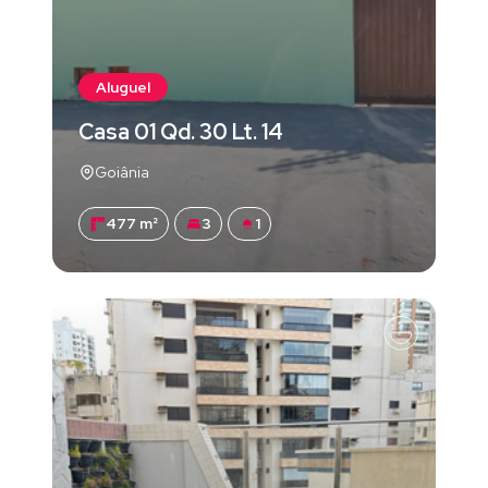
Aluguel
Casa 01 Qd. 30 Lt. 14
Goiânia
477 m²
3
1