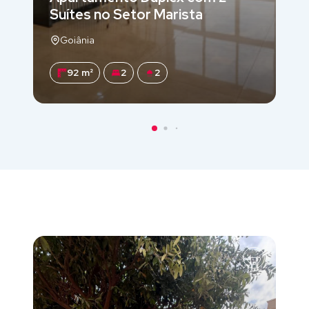
Suítes no Setor Marista
Goiânia
92 m²
2
2