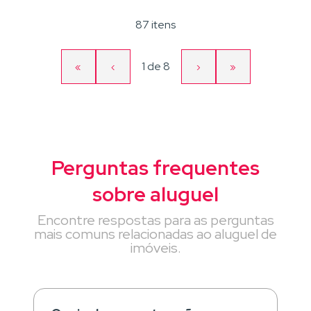
87 itens
Página
1
de
8
«
‹
›
»
Primeira
Página
Próxima
Última
atual
página
anterior
página
página
Perguntas frequentes
sobre aluguel
Encontre respostas para as perguntas
mais comuns relacionadas ao aluguel de
imóveis.