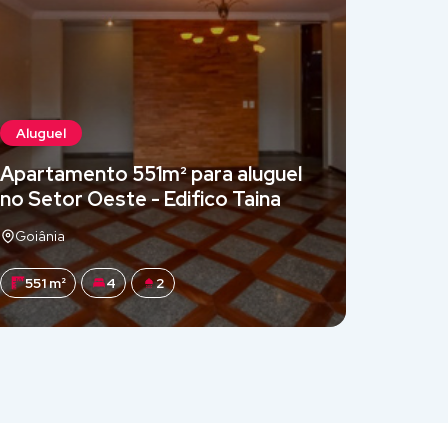
Aluguel
Alugue
Apartamento 551m² para aluguel
Aparta
no Setor Oeste - Edifico Taina
locaçã
Goiânia
Goiâni
551 m²
4
2
2