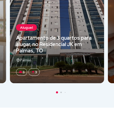
Aluguel
Apartamento de 3 quartos para
alugar, no Residencial JK em
Palmas, TO
Palmas
3
3