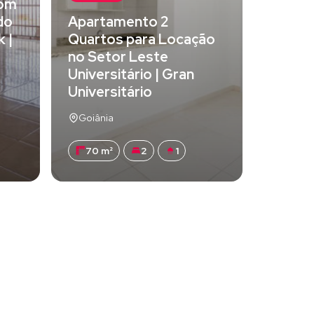
com
do
Apartamento 2
k |
Quartos para Locação
no Setor Leste
Universitário | Gran
Universitário
Goiânia
70 m²
2
1