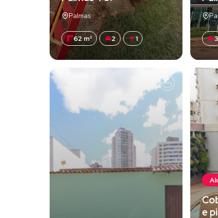
Palmas
Pa
62 m²
2
1
Al
Co
e p