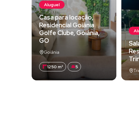
Aluguel
Casa para locação,
Residencial Goiânia
Al
Golfe Clube, Goiânia,
GO
Sal
Res
Goiânia
Tri
1250 m²
5
Tr