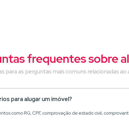
atual
página
anterior
página
página
ntas frequentes sobre a
s para as perguntas mais comuns relacionadas ao a
os para alugar um imóvel?
ntos como RG, CPF, comprovação de estado civil, comprovan