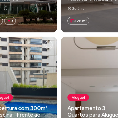
lmas
Goiânia
3
3
426 m²
uguel
Aluguel
bertura com 300m²
Apartamento 3
iscina - Frente ao
Quartos para Alugue