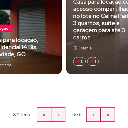
Casa para locação 
acesso compartilha
no lote no Celina Par
3 quartos, suíte e
uguel
garagem para até 3
carros
a para locação,
idencial 14 Bis,
Goiânia
ndade, GO
3
1
indade
«
‹
Página
›
»
1
de
8
87 itens
Primeira
Página
Próxima
Última