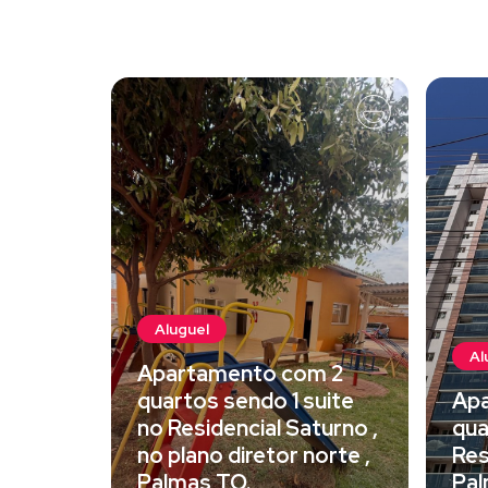
Aluguel
Al
Apartamento com 2
quartos sendo 1 suite
Apa
no Residencial Saturno ,
qua
no plano diretor norte ,
Res
Palmas TO.
Pal