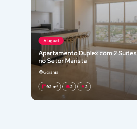
Aluguel
Apartamento Duplex com 2 Suítes
no Setor Marista
Goiânia
92 m²
2
2