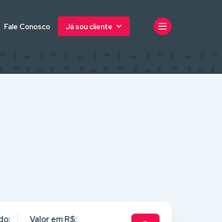
Fale Conosco
Já sou cliente
do:
Valor em R$: