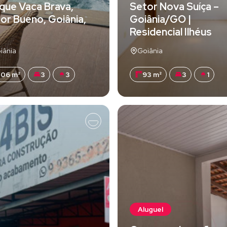
que Vaca Brava,
Setor Nova Suíça –
or Bueno, Goiânia,
Goiânia/GO |
Residencial Ilhéus
iânia
Goiânia
06 m²
3
3
93 m²
3
1
Aluguel