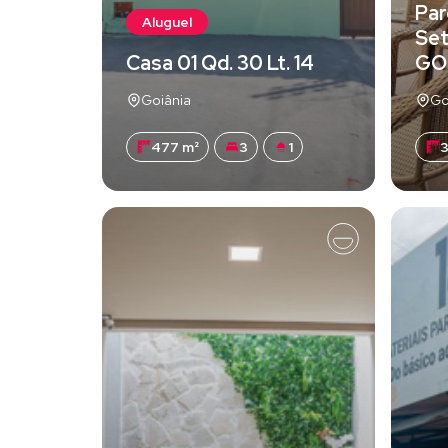
Par
Aluguel
Set
Casa 01 Qd. 30 Lt. 14
GO
Goiânia
Go
477 m²
3
1
3