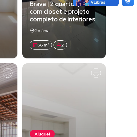
Brava | 2 quartos, suíte
com closet e projeto
completo de interiores
Goiânia
66 m²
2
Aluguel