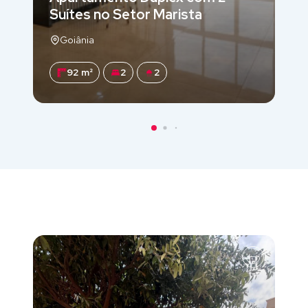
Suítes no Setor Marista
Goiânia
92 m²
2
2