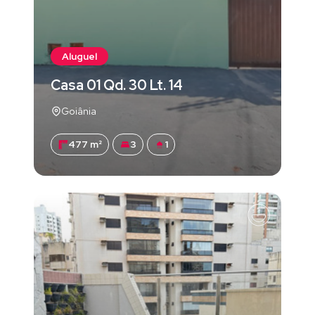
Aluguel
Casa 01 Qd. 30 Lt. 14
Goiânia
477 m²
3
1