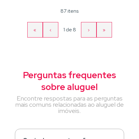
87 itens
Página
1
de
8
«
‹
›
»
Primeira
Página
Próxima
Última
atual
página
anterior
página
página
Perguntas frequentes
sobre aluguel
Encontre respostas para as perguntas
mais comuns relacionadas ao aluguel de
imóveis.