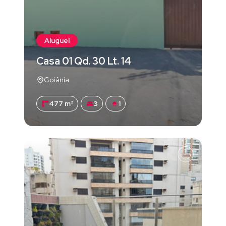
Aluguel
Casa 01 Qd. 30 Lt. 14
Goiânia
477 m²
3
1