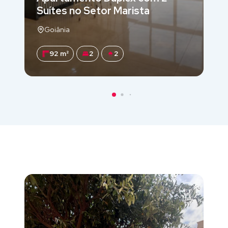
Suítes no Setor Marista
Goiânia
92 m²
2
2