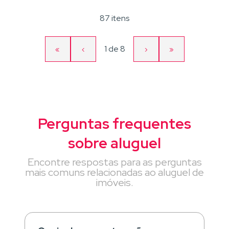
87 itens
Página
1
de
8
«
‹
›
»
Primeira
Página
Próxima
Última
atual
página
anterior
página
página
Perguntas frequentes
sobre aluguel
Encontre respostas para as perguntas
mais comuns relacionadas ao aluguel de
imóveis.