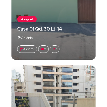
Aluguel
Casa 01 Qd. 30 Lt. 14
Goiânia
477 m²
3
1