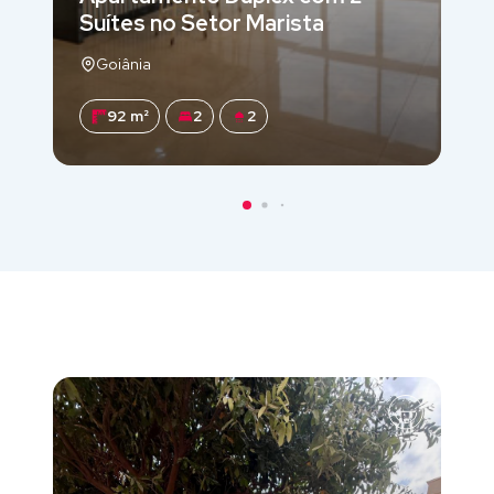
Suítes no Setor Marista
Goiânia
92 m²
2
2