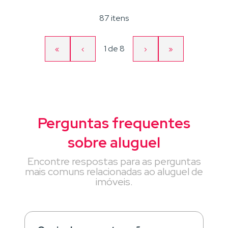
87 itens
Página
1
de
8
«
‹
›
»
Primeira
Página
Próxima
Última
atual
página
anterior
página
página
Perguntas frequentes
sobre aluguel
Encontre respostas para as perguntas
mais comuns relacionadas ao aluguel de
imóveis.