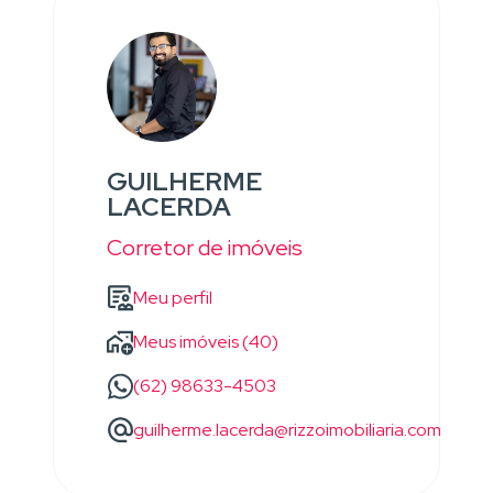
GUILHERME
LACERDA
Corretor de imóveis
Meu perfil
Meus imóveis (40)
(62) 98633-4503
guilherme.lacerda@rizzoimobiliaria.com