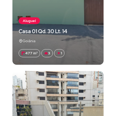
Aluguel
Casa 01 Qd. 30 Lt. 14
Goiânia
477 m²
3
1