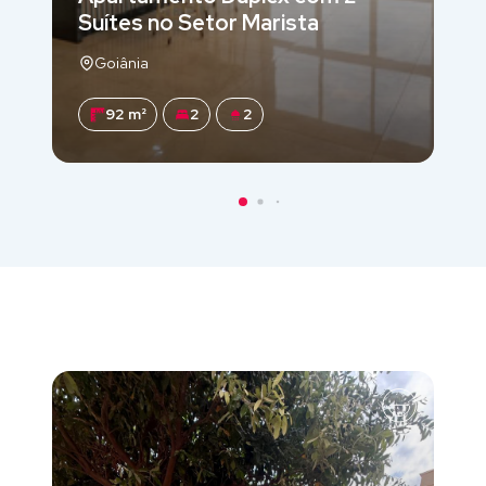
Suítes no Setor Marista
Goiânia
92 m²
2
2