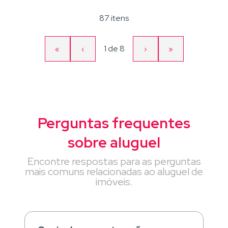
87 itens
Página
1
de
8
«
‹
›
»
Primeira
Página
Próxima
Última
atual
página
anterior
página
página
Perguntas frequentes
sobre aluguel
Encontre respostas para as perguntas
mais comuns relacionadas ao aluguel de
imóveis.