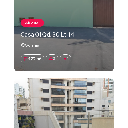
Aluguel
Casa 01 Qd. 30 Lt. 14
Goiânia
477 m²
3
1