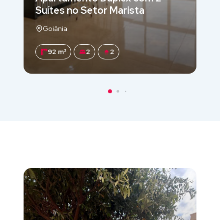
Suítes no Setor Marista
Goiânia
92 m²
2
2