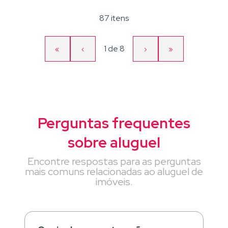
87 itens
Página
1
de
8
«
‹
›
»
Primeira
Página
Próxima
Última
atual
página
anterior
página
página
Perguntas frequentes
sobre aluguel
Encontre respostas para as perguntas
mais comuns relacionadas ao aluguel de
imóveis.