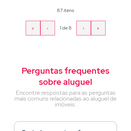
87 itens
Página
1
de
8
«
‹
›
»
Primeira
Página
Próxima
Última
atual
página
anterior
página
página
Perguntas frequentes
sobre aluguel
Encontre respostas para as perguntas
mais comuns relacionadas ao aluguel de
imóveis.