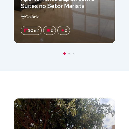
Suítes no Setor Marista
Goiânia
92 m²
2
2