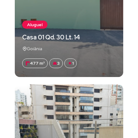
Aluguel
Casa 01 Qd. 30 Lt. 14
Goiânia
477 m²
3
1