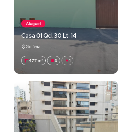
Aluguel
Casa 01 Qd. 30 Lt. 14
Goiânia
477 m²
3
1