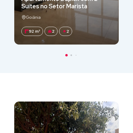
Suítes no Setor Marista
Goiânia
92 m²
2
2