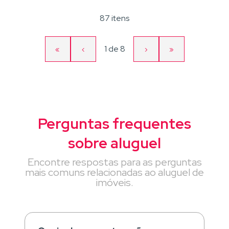
87 itens
Página
1
de
8
«
‹
›
»
Primeira
Página
Próxima
Última
atual
página
anterior
página
página
Perguntas frequentes
sobre aluguel
Encontre respostas para as perguntas
mais comuns relacionadas ao aluguel de
imóveis.