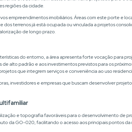
es regiões da cidade.
ovos empreendimentos imobiliários. Áreas com este porte e loc
os terrenos já está ocupada ou vinculada a projetos consolid
alorização de longo prazo.
cterísticas do entorno, a área apresenta forte vocação para proj
 de alto padrão e aos investimentos previstos para os próximos
ojetos que integrem serviços e conveniência ao uso residenci
ras, investidores e empresas que buscam desenvolver projeto
ltifamiliar
ização e topografia favoráveis para o desenvolvimento de proje
uto da GO-020, facilitando o acesso aos principais pontos da 