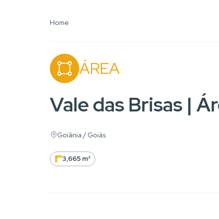
Home
ÁREA
Vale das Brisas | Á
Goiânia / Goiás
3,665 m²