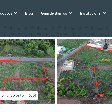
rodutos
Blog
Guia de Bairros
Institucional
á olhando este imóvel