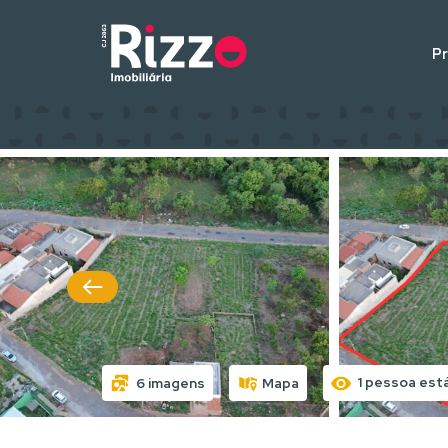
P
1 pessoa est
6 imagens
Mapa