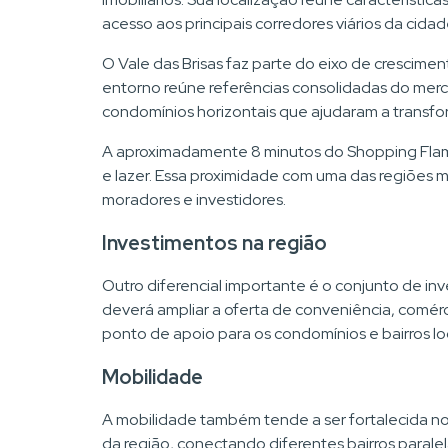
acesso aos principais corredores viários da cida
O Vale das Brisas faz parte do eixo de crescim
entorno reúne referências consolidadas do merca
condomínios horizontais que ajudaram a transf
A aproximadamente 8 minutos do Shopping Flamb
e lazer. Essa proximidade com uma das regiões m
moradores e investidores.
Investimentos na região
Outro diferencial importante é o conjunto de in
deverá ampliar a oferta de conveniência, comér
ponto de apoio para os condomínios e bairros l
Mobilidade
A mobilidade também tende a ser fortalecida nos
da região, conectando diferentes bairros paralel