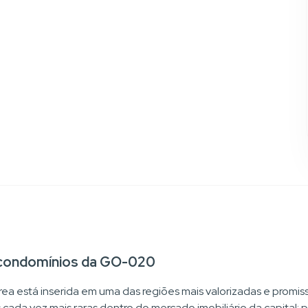
s condomínios da GO-020
 área está inserida em uma das regiões mais valorizadas e pro
cas cada vez mais raras dentro do mercado imobiliário da capital