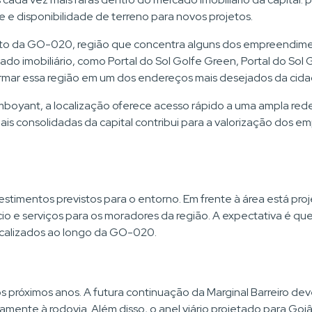
de e disponibilidade de terreno para novos projetos.
ento da GO-020, região que concentra alguns dos empreendimen
do imobiliário, como Portal do Sol Golfe Green, Portal do Sol 
ormar essa região em um dos endereços mais desejados da cida
oyant, a localização oferece acesso rápido a uma ampla rede
ais consolidadas da capital contribui para a valorização dos e
vestimentos previstos para o entorno. Em frente à área está pr
cio e serviços para os moradores da região. A expectativa é 
ocalizados ao longo da GO-020.
 próximos anos. A futura continuação da Marginal Barreiro dev
amente à rodovia. Além disso, o anel viário projetado para Goiâ