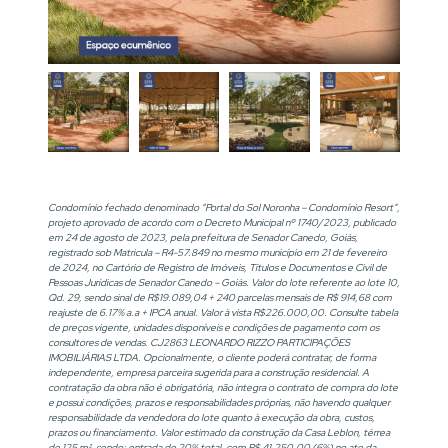
Condomínio fechado denominado “Portal do Sol Noronha – Condomínio Resort”,
projeto aprovado de acordo com o Decreto Municipal nº 1740/2023, publicado
em 24 de agosto de 2023, pela prefeitura de Senador Canedo, Goiás,
registrado sob Matricula – R4-57.849 no mesmo município em 21 de fevereiro
de 2024, no Cartório de Registro de Imóveis, Títulos e Documentos e Civil de
Pessoas Jurídicas de Senador Canedo – Goiás. Valor do lote referente ao lote 10,
Qd. 29, sendo sinal de R$19.089,04 + 240 parcelas mensais de R$ 914,68 com
reajuste de 6.17% a.a + IPCA anual. Valor à vista R$226.000,00. Consulte tabela
de preços vigente, unidades disponíveis e condições de pagamento com os
consultores de vendas. CJ2863 LEONARDO RIZZO PARTICIPAÇÕES
IMOBILIÁRIAS LTDA. Opcionalmente, o cliente poderá contratar, de forma
independente, empresa parceira sugerida para a construção residencial. A
contratação da obra não é obrigatória, não integra o contrato de compra do lote
e possui condições, prazos e responsabilidades próprias, não havendo qualquer
responsabilidade da vendedora do lote quanto à execução da obra, custos,
prazos ou financiamento. Valor estimado da construção da Casa Leblon, térrea
de 125 m², sendo: entrada de 20% total, com R$ 41.250,00 (6%) no ato da