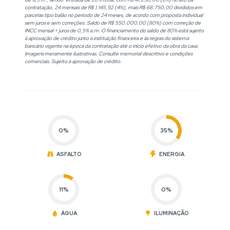
contratação, 24 mensais de R$ 1.145,92 (4%), mais R$ 68.750,00 divididos em
parcelas tipo balão no período de 24 meses, de acordo com proposta individual
sem juros e sem correções. Saldo de R$ 550.000,00 (80%) com correção de
INCC mensal + juros de 0,5% a.m. O financiamento do saldo de 80% está sujeito
à aprovação de crédito junto à instituição financeira e às regras do sistema
bancário vigente na época da contratação até o início efetivo da obra da casa.
Imagens meramente ilustrativas. Consulte memorial descritivo e condições
comerciais. Sujeito à aprovação de crédito.
0%
35%
ASFALTO
ENERGIA
11%
0%
ÁGUA
ILUMINAÇÃO