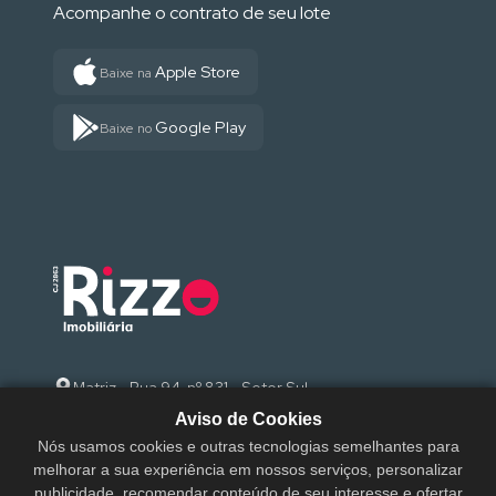
Acompanhe o contrato de seu lote
Apple Store
Baixe na
Google Play
Baixe no
Matriz - Rua 94, nº 831 - Setor Sul
Aviso de Cookies
(62) 3095-9000
Nós usamos cookies e outras tecnologias semelhantes para
melhorar a sua experiência em nossos serviços, personalizar
sac@rizzoimobiliaria.com.br
publicidade, recomendar conteúdo de seu interesse e ofertar