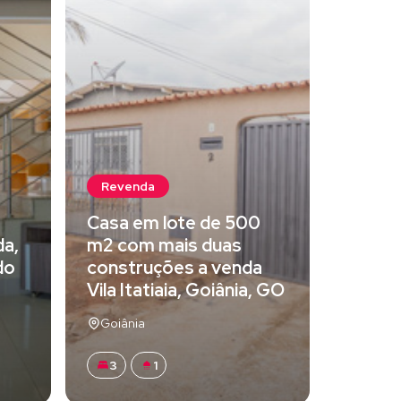
Revenda
Casa em lote de 500
da,
m2 com mais duas
do
construções a venda
Vila Itatiaia, Goiânia, GO
Goiânia
3
1