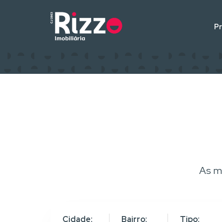
P
As m
Cidade:
Bairro:
Tipo: