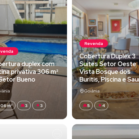
Revenda
evenda
Cobertura Duplex 3
ertura duplex com
Suítes Setor Oeste
cina privativa 306 m²
Vista Bosque dos
Setor Bueno
Buritis, Piscina e Sa
iânia
Goiânia
06 m²
3
3
5
4