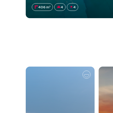
406 m²
4
4