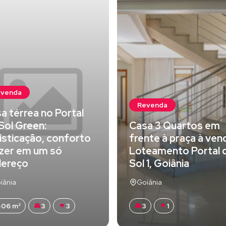
evenda
Revenda
a térrea no Portal
Sol Green:
Casa 3 Quartos em
isticação, conforto
frente à praça à ven
azer em um só
Loteamento Portal 
dereço
Sol 1, Goiânia
iânia
Goiânia
06 m²
3
3
3
1