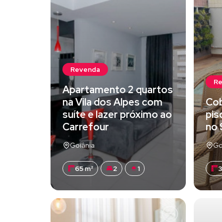
Revenda
R
Apartamento 2 quartos
na Vila dos Alpes com
Cob
suíte e lazer próximo ao
pis
Carrefour
no 
Goiânia
Go
65 m²
2
1
3