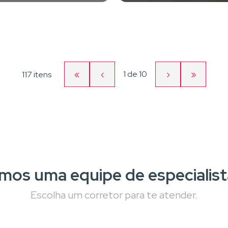
«
‹
Página
›
»
1
de
10
117 itens
Primeira
Página
Próxima
Última
atual
página
anterior
página
página
mos uma equipe de especialist
Escolha um corretor para te atender.