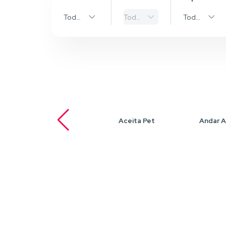
Todas as Cidades
Todos os bairros
Todos os Ti
Aceita Pet
Andar A