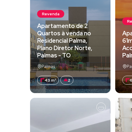
Revenda
R
Apartamento de 2
Quartos à venda no
Apa
Residencial Palma,
61m
Plano Diretor Norte,
Aco
Palmas - TO
Pal
Palmas
Pa
43 m²
2
6