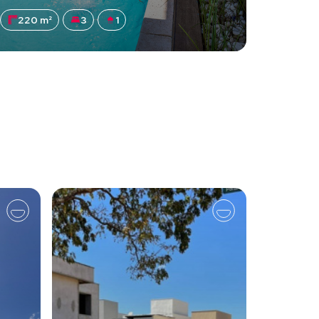
220 m²
3
1
61 m²