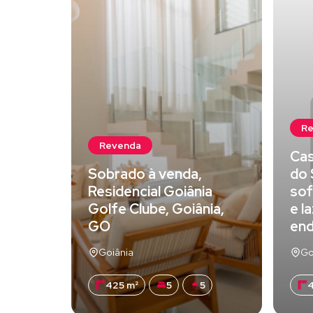
R
Revenda
Cas
Sobrado à venda,
do 
Residencial Goiânia
sof
Golfe Clube, Goiânia,
e l
GO
en
Goiânia
Go
425 m²
5
5
4