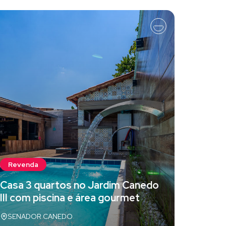
Reven
Revenda
Aparta
Casa 3 quartos no Jardim Canedo
venda 
III com piscina e área gourmet
Palmas
SENADOR CANEDO
Palmas