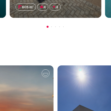
605 m²
4
4