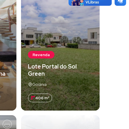
Revenda
Lote Portal do Sol
una
Green
Goiânia
406 m²