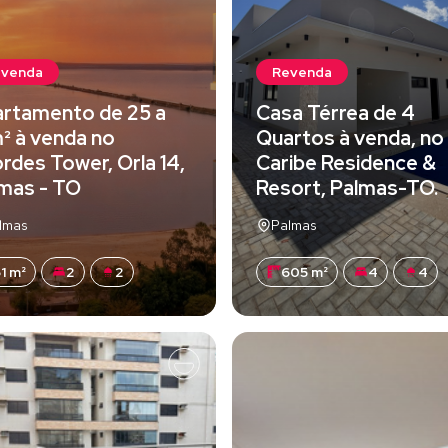
evenda
Revenda
rtamento de 25 a
Casa Térrea de 4
² à venda no
Quartos à venda, no
rdes Tower, Orla 14,
Caribe Residence &
mas - TO
Resort, Palmas-TO.
lmas
Palmas
1 m²
2
2
605 m²
4
4