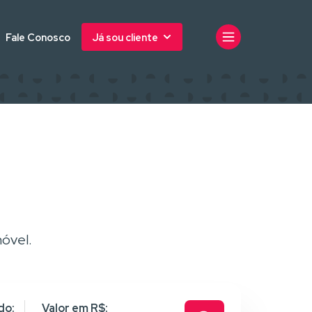
Fale Conosco
Já sou cliente
óvel.
do:
Valor em R$: