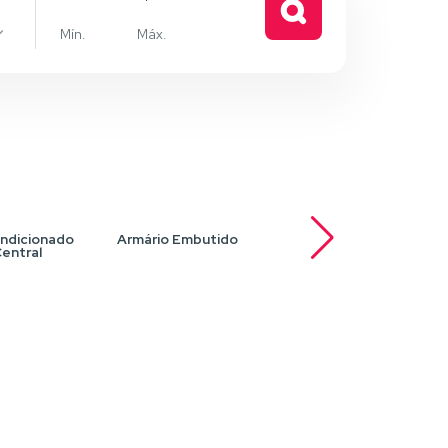
e
ndicionado
Armário Embutido
Armários planejados
Ar
entral
na cozinha