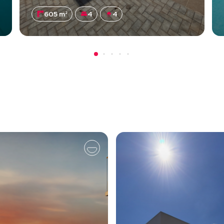
605 m²
4
4