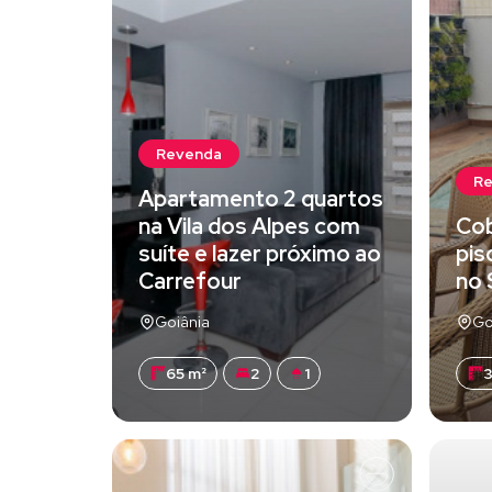
Revenda
R
Apartamento 2 quartos
na Vila dos Alpes com
Cob
suíte e lazer próximo ao
pis
Carrefour
no 
Goiânia
Go
65 m²
2
1
3