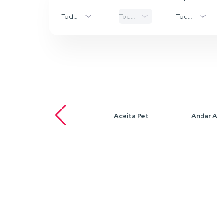
Todas as Cidades
Todos os bairros
Todos os Ti
Aceita Pet
Andar A