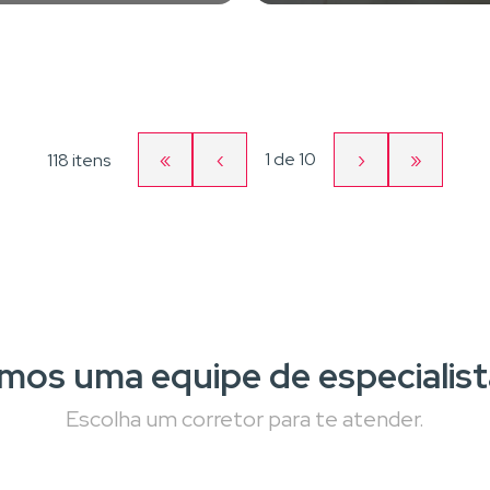
«
‹
Página
›
»
1
de
10
118 itens
Primeira
Página
Próxima
Última
atual
página
anterior
página
página
mos uma equipe de especialist
Escolha um corretor para te atender.