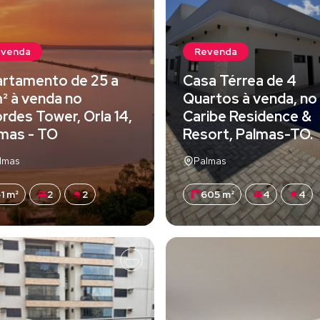
evenda
Revenda
rtamento de 25 a
Casa Térrea de 4
² à venda no
Quartos à venda, no
rdes Tower, Orla 14,
Caribe Residence &
mas - TO
Resort, Palmas-TO.
lmas
Palmas
1 m²
2
2
605 m²
4
4