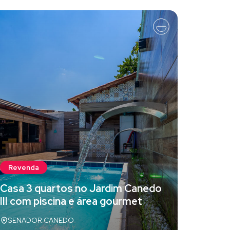
Reven
Revenda
Aparta
Casa 3 quartos no Jardim Canedo
venda 
III com piscina e área gourmet
Palmas
SENADOR CANEDO
Palmas