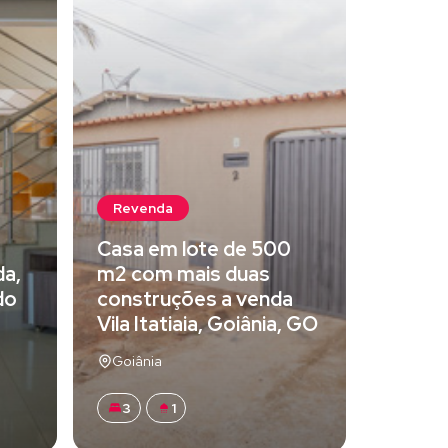
Revenda
Casa em lote de 500
da,
m2 com mais duas
do
construções a venda
Vila Itatiaia, Goiânia, GO
Goiânia
3
1