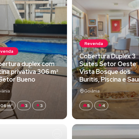
Revenda
evenda
Cobertura Duplex 3
ertura duplex com
Suítes Setor Oeste
cina privativa 306 m²
Vista Bosque dos
Setor Bueno
Buritis, Piscina e Sa
iânia
Goiânia
06 m²
3
3
5
4