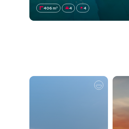
406 m²
4
4