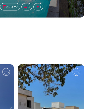
220 m²
3
1
61 m²