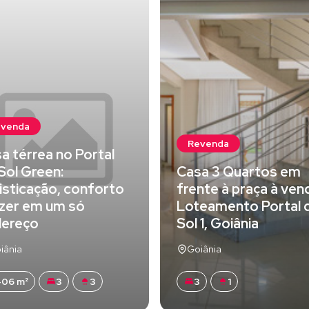
evenda
Revenda
a térrea no Portal
Sol Green:
Casa 3 Quartos em
isticação, conforto
frente à praça à ven
azer em um só
Loteamento Portal 
dereço
Sol 1, Goiânia
iânia
Goiânia
06 m²
3
3
3
1