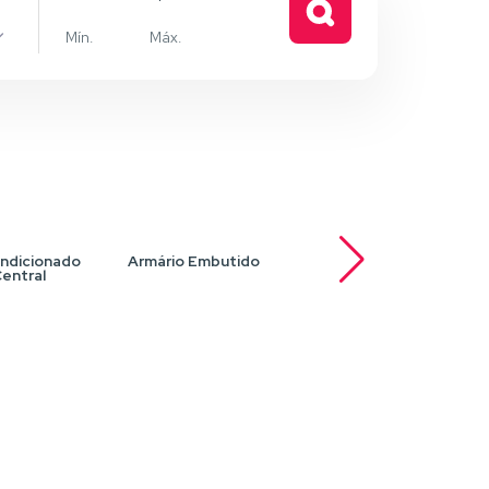
e
ndicionado
Armário Embutido
Armários planejados
Ar
entral
na cozinha