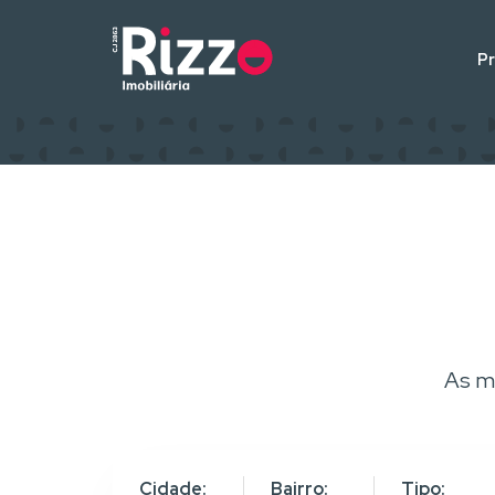
P
As m
Cidade:
Bairro:
Tipo: