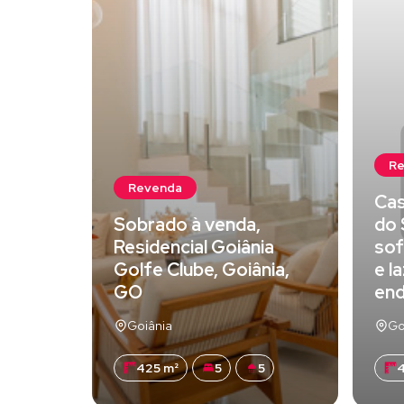
R
Revenda
Cas
Sobrado à venda,
do 
Residencial Goiânia
sof
Golfe Clube, Goiânia,
e l
GO
en
Goiânia
Go
425 m²
5
5
4