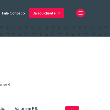
Fale Conosco
Já sou cliente
óvel.
do:
Valor em R$: