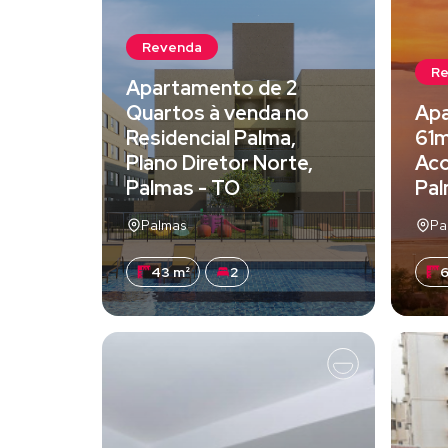
Revenda
R
Apartamento de 2
Quartos à venda no
Apa
Residencial Palma,
61m
Plano Diretor Norte,
Aco
Palmas - TO
Pal
Palmas
Pa
43 m²
2
6