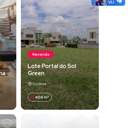
Revenda
Lote Portal do Sol
una
Green
Goiânia
406 m²