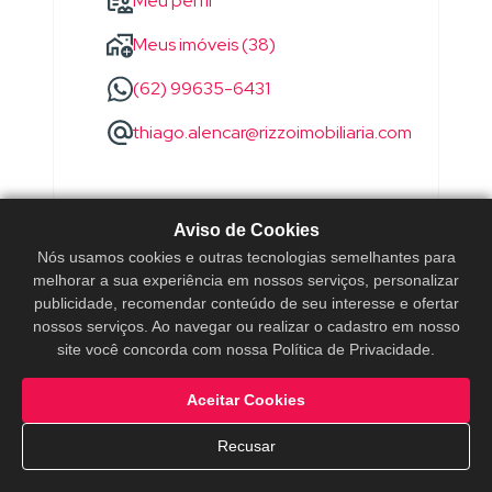
Meu perfil
Meus imóveis (38)
(62) 99635-6431
thiago.alencar@rizzoimobiliaria.com
Aviso de Cookies
Nós usamos cookies e outras tecnologias semelhantes para
melhorar a sua experiência em nossos serviços, personalizar
publicidade, recomendar conteúdo de seu interesse e ofertar
nossos serviços. Ao navegar ou realizar o cadastro em nosso
site você concorda com nossa Política de Privacidade.
Aceitar Cookies
Recusar
WANDERSON
SOARES