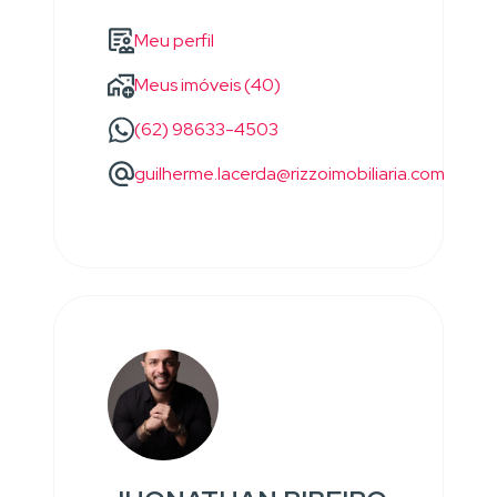
Meu perfil
Meus imóveis (40)
(62) 98633-4503
guilherme.lacerda@rizzoimobiliaria.com