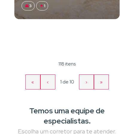
3
1
118 itens
Página
1
de
10
«
‹
›
»
Primeira
Página
Próxima
Última
atual
página
anterior
página
página
Temos uma equipe de
especialistas.
Escolha um corretor para te atender.