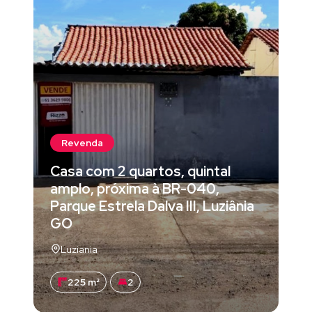
Revenda
Casa com 2 quartos, quintal
amplo, próxima à BR-040,
Parque Estrela Dalva III, Luziânia
GO
Luziania
225 m²
2