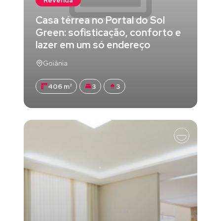
Revenda
Casa térrea no Portal do Sol
Green: sofisticação, conforto e
lazer em um só endereço
Goiânia
406 m²
3
3