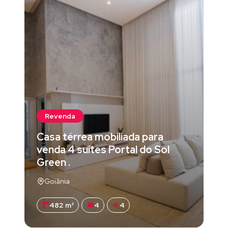
Revenda
Casa térrea mobiliada para
venda 4 suítes Portal do Sol
Green .
Goiânia
482 m²
4
4