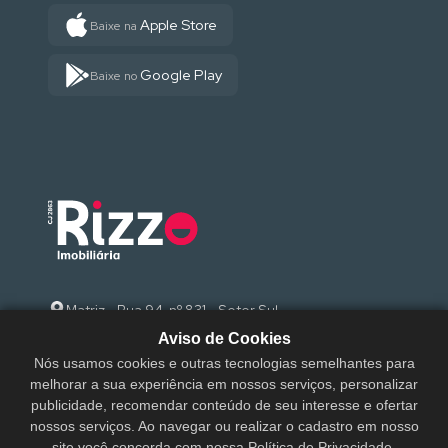
Apple Store
Baixe na
Google Play
Baixe no
Matriz - Rua 94, nº 831 - Setor Sul
Aviso de Cookies
(62) 3095-9000
Nós usamos cookies e outras tecnologias semelhantes para
melhorar a sua experiência em nossos serviços, personalizar
sac@rizzoimobiliaria.com.br
publicidade, recomendar conteúdo de seu interesse e ofertar
nossos serviços. Ao navegar ou realizar o cadastro em nosso
site você concorda com nossa Política de Privacidade.