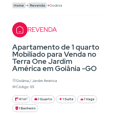
Home
Revenda
Goiânia
REVENDA
Apartamento de 1 quarto
Mobiliado para Venda no
Terra One Jardim
América em Goiânia -GO
Goiânia / Jardim América
Código: 65
41 m²
1 Quarto
1 Suíte
1 Vaga
1 Banheiro