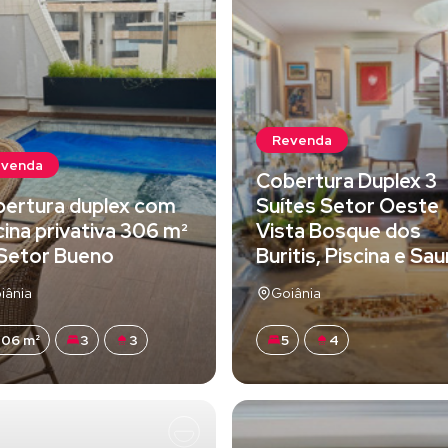
Revenda
evenda
Cobertura Duplex 3
ertura duplex com
Suítes Setor Oeste
cina privativa 306 m²
Vista Bosque dos
Setor Bueno
Buritis, Piscina e Sa
iânia
Goiânia
06 m²
3
3
5
4