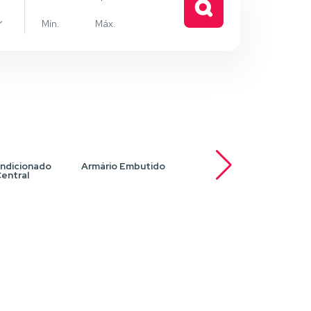
e
ndicionado
Armário Embutido
Armários planejados
Ar
entral
na cozinha