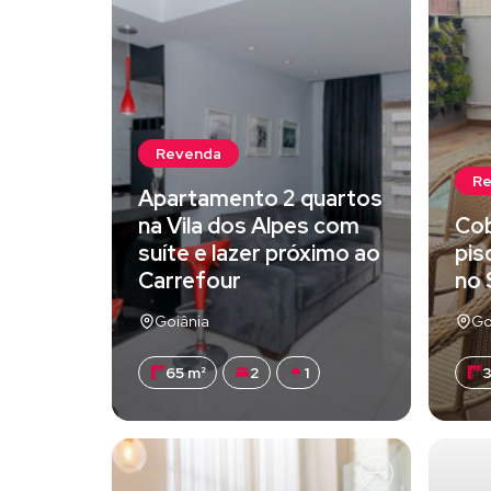
Revenda
R
Apartamento 2 quartos
na Vila dos Alpes com
Cob
suíte e lazer próximo ao
pis
Carrefour
no 
Goiânia
Go
65 m²
2
1
3