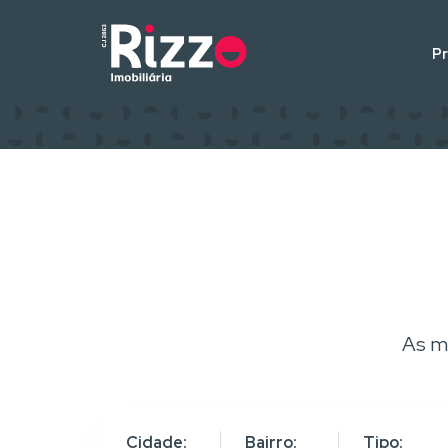
P
As m
Cidade:
Bairro:
Tipo: