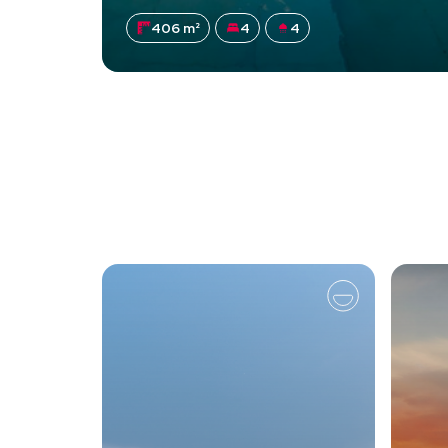
406 m²
4
4