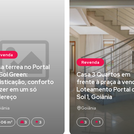
evenda
Revenda
a térrea no Portal
Sol Green:
Casa 3 Quartos em
isticação, conforto
frente à praça à ven
azer em um só
Loteamento Portal 
dereço
Sol 1, Goiânia
iânia
Goiânia
06 m²
3
3
3
1