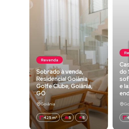
R
Revenda
Cas
Sobrado à venda,
do 
Residencial Goiânia
sof
Golfe Clube, Goiânia,
e l
GO
en
Goiânia
Go
425 m²
5
5
4