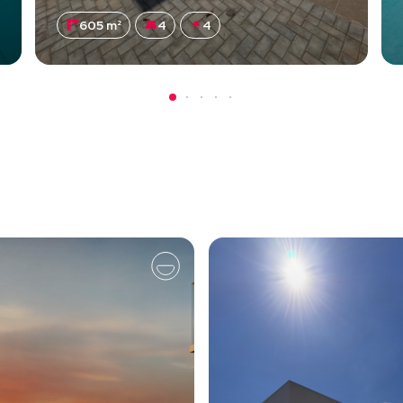
605 m²
4
4