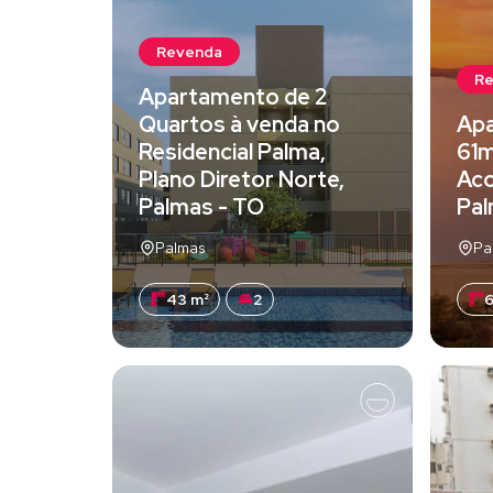
Revenda
R
Apartamento de 2
Quartos à venda no
Apa
Residencial Palma,
61m
Plano Diretor Norte,
Aco
Palmas - TO
Pal
Palmas
Pa
43 m²
2
6