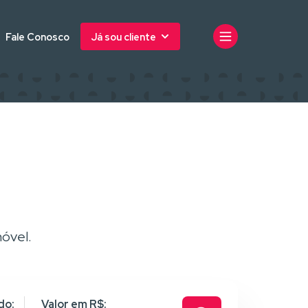
Fale Conosco
Já sou cliente
óvel.
do:
Valor em R$: