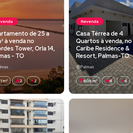
evenda
Revenda
rtamento de 25 a
Casa Térrea de 4
² à venda no
Quartos à venda, no
rdes Tower, Orla 14,
Caribe Residence &
mas - TO
Resort, Palmas-TO.
lmas
Palmas
1 m²
2
2
605 m²
4
4