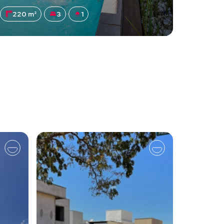
220 m²
3
1
61 m²