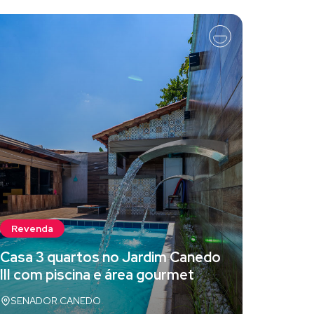
Reven
Revenda
Aparta
Casa 3 quartos no Jardim Canedo
venda 
III com piscina e área gourmet
Palmas
SENADOR CANEDO
Palmas