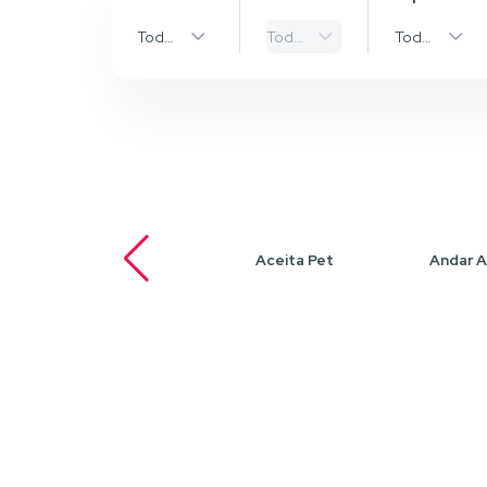
Todas as Cidades
Todos os bairros
Todos os Ti
Aceita Pet
Andar A