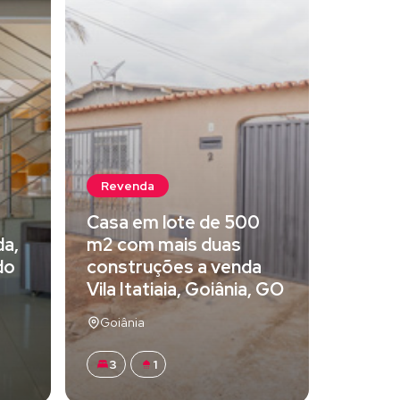
Revenda
Casa em lote de 500
da,
m2 com mais duas
do
construções a venda
Vila Itatiaia, Goiânia, GO
Goiânia
3
1