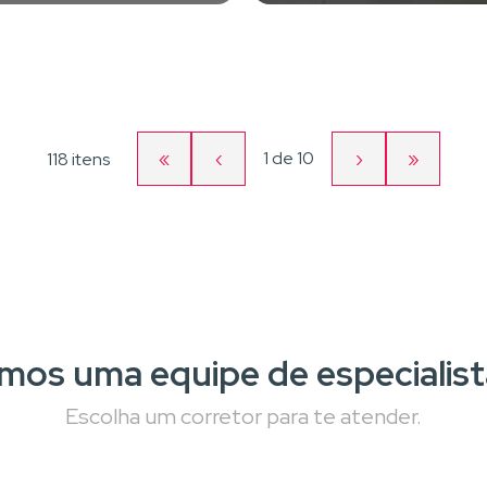
«
‹
Página
›
»
1
de
10
118 itens
Primeira
Página
Próxima
Última
atual
página
anterior
página
página
mos uma equipe de especialist
Escolha um corretor para te atender.