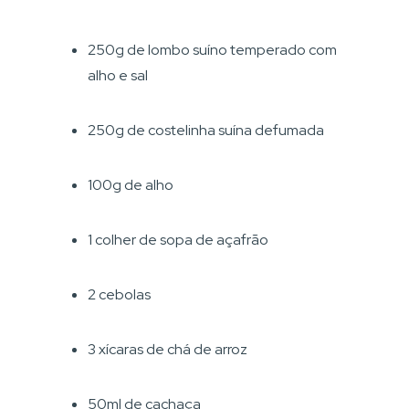
250g de lombo suíno temperado com
alho e sal
250g de costelinha suína defumada
100g de alho
1 colher de sopa de açafrão
2 cebolas
3 xícaras de chá de arroz
50ml de cachaça