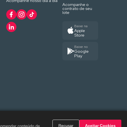
Acompanhe nosso dia a dia
Acompanhe o
contrato de seu
lote
Baixe na
Apple
Store
Baixe no
Google
Play
tocca
Recusar
Aceitar Cookies
recomendar conteúdo de