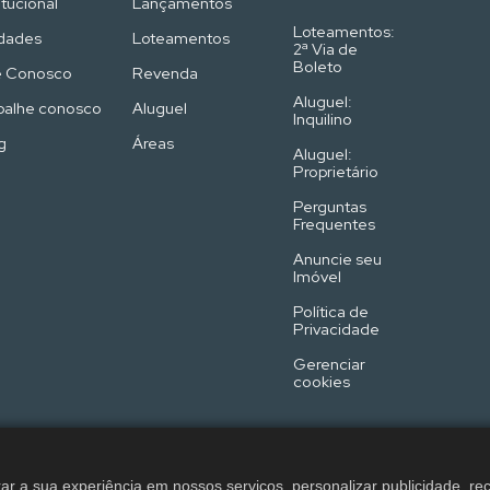
itucional
Lançamentos
Loteamentos:
dades
Loteamentos
2ª Via de
Boleto
e Conosco
Revenda
Aluguel:
balhe conosco
Aluguel
Inquilino
g
Áreas
Aluguel:
Proprietário
Perguntas
Frequentes
Anuncie seu
Imóvel
Política de
Privacidade
Gerenciar
cookies
o Imobiliária © 2026 - Todos os direitos reservados - Produzido por
A
ar a sua experiência em nossos serviços, personalizar publicidade, 