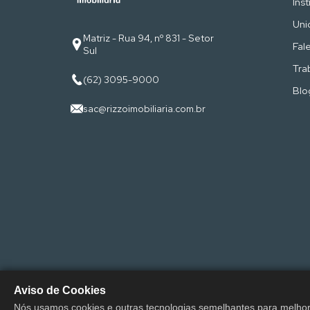
Inst
Uni
Matriz - Rua 94, nº 831 - Setor
Fal
Sul
Tra
(62) 3095-9000
Blo
sac@rizzoimobiliaria.com.br
Aviso de Cookies
Rizz
Nós usamos cookies e outras tecnologias semelhantes para melhor