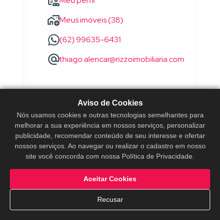
Meu perfil
Meus imóveis (38)
(62) 99635-6431
thiago.alencar@rizzoimobiliaria.com
Aviso de Cookies
Nós usamos cookies e outras tecnologias semelhantes para
melhorar a sua experiência em nossos serviços, personalizar
publicidade, recomendar conteúdo de seu interesse e ofertar
nossos serviços. Ao navegar ou realizar o cadastro em nosso
site você concorda com nossa Política de Privacidade.
Aceitar Cookies
Recusar
WANDERSON
SOARES