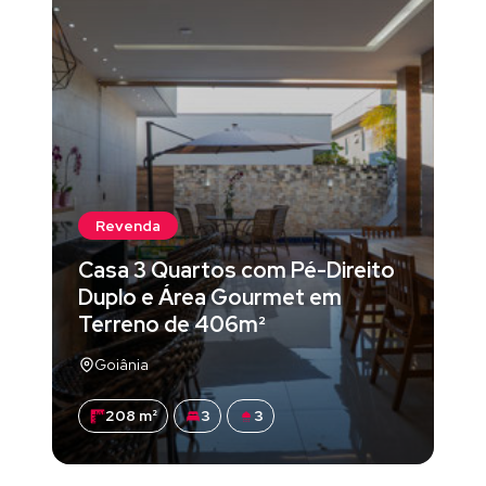
Revenda
Casa 3 Quartos com Pé-Direito
Duplo e Área Gourmet em
Terreno de 406m²
Goiânia
208 m²
3
3