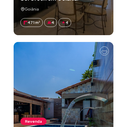
Goiânia
471 m²
4
4
Revenda