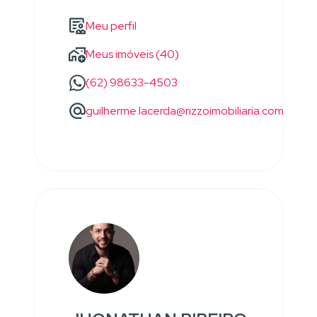
Meu perfil
Meus imóveis (40)
(62) 98633-4503
guilherme.lacerda@rizzoimobiliaria.com